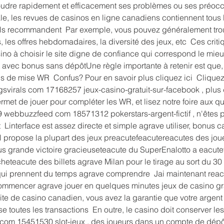
oudre rapidement et efficacement ses problèmes ou ses préoc
e, les revues de casinos en ligne canadiens contiennent tous l
ls recommandent  Par exemple, vous pouvez généralement trouv
, les offres hebdomadaires, la diversité des jeux, etc  Ces crit
sino à choisir le site digne de confiance qui correspond le mieu
t avec bonus sans dépôtUne règle importante à retenir est que,
s de mise WR  Confus? Pour en savoir plus cliquez ici  Cliquez 
gsvirals com 17168257 jeux-casino-gratuit-sur-facebook , plus d
et de jouer pour compléter les WR, et lisez notre foire aux qu
 webbuzzfeed com 18571312 pokerstars-argent-fictif , n'êtes p
Linterface est assez directe et simple agrave utiliser, bonus 
 propose la plupart des jeux preacutefeacutereacutes des joueu
s grande victoire gracieuseteacute du SuperEnalotto a eacute
heteacute des billets agrave Milan pour le tirage au sort du 30 
ui prennent du temps agrave comprendre  Jai maintenant reac
ommencer agrave jouer en quelques minutes jeux de casino gr
ite de casino canadien, vous avez la garantie que votre argent 
se toutes les transactions  En outre, le casino doit conserver l
om 15451530 slot-jeux , des joueurs dans un compte de dépôt 