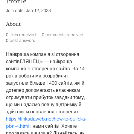
Profile
Join date: Jan 12, 2023
About
0
likes received
0
comments received
0
best answers
Найкраща компанія зі створення 
сайтівГЛЯНЕЦЬ — найкраща 
компанія зі створення сайтів  За 14 
років роботи ми розробили і 
запустили більше 1400 сайтів, які й 
дотепер допомагають власникам 
отримувати прибуток завдяки тому, 
що ми надаємо повну підтримку й 
здійснюєм оновлення створених  
https://linksdaweb.net/how-to-build-a-
pbn-4.html
 : нами сайтів  Хочете 
продавати швидше? Дiзнайтесь, як 